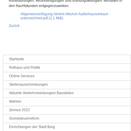
Ruhestörungen, Verunreinigungen und ordnungswidrigem Verhalten in
den Nachtstunden entgegenzuwirken.
Allgemeinverfügung-Verbot-Alkohol-Außerhausverkauf -
unterzeichnet.pdf
(2,1 MiB)
Zurück
Navigation
Startseite
überspringen
Rathaus und Politik
Online-Services
Stellenausschreibungen
Aktuelle Verkehrsmeldungen/ Baustellen
Wahlen
Zensus 2022
Grundsteuerreform
Einrichtungen der Stadt Burg