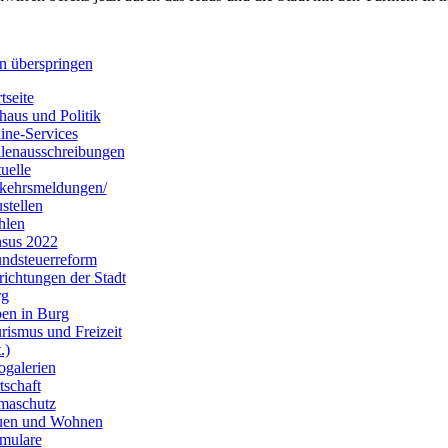
n überspringen
tseite
haus und Politik
ine-Services
llenausschreibungen
uelle
kehrsmeldungen/
stellen
hlen
sus 2022
ndsteuerreform
richtungen der Stadt
rg
en in Burg
rismus und Freizeit
.)
ogalerien
tschaft
maschutz
uen und Wohnen
mulare