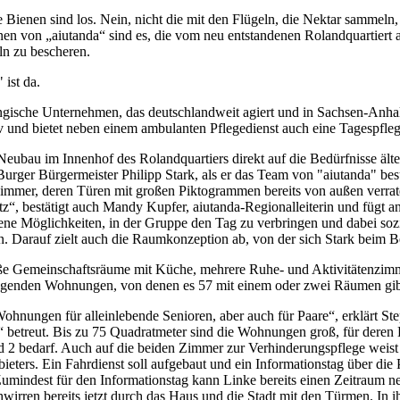
e Bienen sind los. Nein, nicht die mit den Flügeln, die Nektar sammel
nen von „aiutanda“ sind es, die vom neu entstandenen Rolandquartier
ln zu bescheren.
 ist da.
ngische Unternehmen, das deutschlandweit agiert und in Sachsen-Anhalt 
v und bietet neben einem ambulanten Pflegedienst auch eine Tagespfleg
Neubau im Innenhof des Rolandquartiers direkt auf die Bedürfnisse älte
Burger Bürgermeister Philipp Stark, als er das Team von "aiutanda" bes
Zimmer, deren Türen mit großen Piktogrammen bereits von außen verraten
tz“, bestätigt auch Mandy Kupfer, aiutanda-Regionalleiterin und fügt an
ene Möglichkeiten, in der Gruppe den Tag zu verbringen und dabei sozi
ren. Darauf zielt auch die Raumkonzeption ab, von der sich Stark beim 
e Gemeinschaftsräume mit Küche, mehrere Ruhe- und Aktivitätenzimm
egenden Wohnungen, von denen es 57 mit einem oder zwei Räumen gib
Wohnungen für alleinlebende Senioren, aber auch für Paare“, erklärt St
“ betreut. Bis zu 75 Quadratmeter sind die Wohnungen groß, für deren
d 2 bedarf. Auch auf die beiden Zimmer zur Verhinderungspflege weist 
ieters. Ein Fahrdienst soll aufgebaut und ein Informationstag über die
umindest für den Informationstag kann Linke bereits einen Zeitraum ne
wirren bereits jetzt durch das Haus und die Stadt mit den Türmen. In i