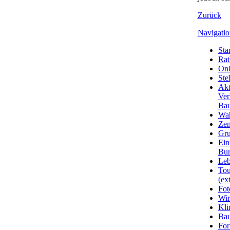
Zurück
Navigatio
Star
Rat
Onl
Ste
Akt
Ver
Bau
Wa
Zen
Gru
Ein
Bu
Leb
Tou
(ext
Fot
Wir
Kli
Ba
For