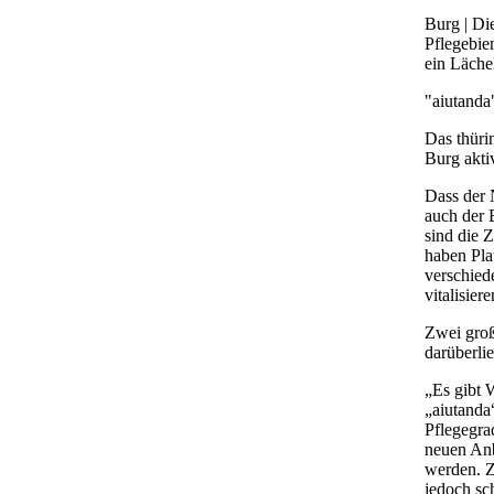
Burg | Di
Pflegebie
ein Läche
"aiutanda"
Das thüri
Burg akti
Dass der 
auch der 
sind die 
haben Pla
verschied
vitalisie
Zwei groß
darüberli
„Es gibt 
„aiutanda
Pflegegra
neuen Anb
werden. Z
jedoch sch