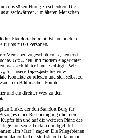
n, um uns süßen Honig zu schenken. Die
t aus ausschwärmen, um älteren Menschen
drei Standorte betreibt, ist nun auch in
e für bis zu 60 Personen.
rer Menschen zugeschnitten ist, bemerkt
uchte. Groß, hell und modern eingerichtet
, was sich hinter ihnen verbirgt. „Wir
: „Für unsere Tagesgäste bieten wir
ale Kontakte zu pflegen und sich selbst zu
Besuch ein Bild machen konnte.
er und ein direkter Weg zu den
t.
ephan Linke, der den Standort Burg für
 Bezug es einer Bescheinigung über den
Kupfer hin und auf die weiteren Pläne des
 Pflege und seine Tücken durchgeführt
nnen: „Im März“, sagt er. Die Pflegebienen
hren blauen Jacken sind sie gut erkennbar.