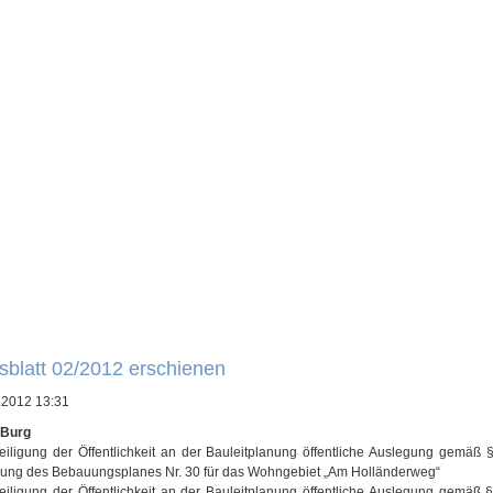
sblatt 02/2012 erschienen
.2012 13:31
 Burg
teiligung der Öffentlichkeit an der Bauleitplanung öffentliche Auslegung gemäß 
ung des Bebauungsplanes Nr. 30 für das Wohngebiet „Am Holländerweg“
teiligung der Öffentlichkeit an der Bauleitplanung öffentliche Auslegung gemäß