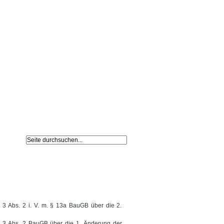
Navigation
Impressum /
überspringen
Datenschutz
§ 3 Abs. 2 i. V. m. § 13a BauGB über die 2.
 § 3 Abs. 2 BauGB über die 1. Änderung der