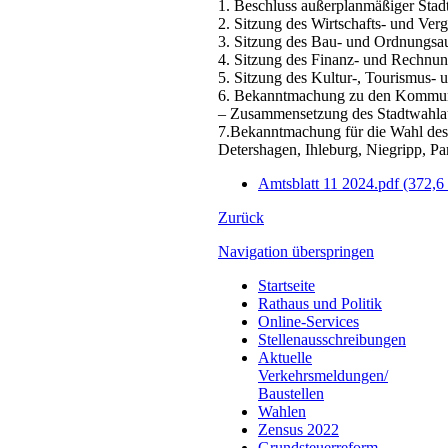
1. Beschluss außerplanmäßiger Stad
2. Sitzung des Wirtschafts- und Ver
3. Sitzung des Bau- und Ordnungsau
4. Sitzung des Finanz- und Rechnu
5. Sitzung des Kultur-, Tourismus- 
6. Bekanntmachung zu den Kommuna
– Zusammensetzung des Stadtwahla
7.Bekanntmachung für die Wahl des S
Detershagen, Ihleburg, Niegripp, P
Amtsblatt 11 2024.pdf
(372,6
Zurück
Navigation überspringen
Startseite
Rathaus und Politik
Online-Services
Stellenausschreibungen
Aktuelle
Verkehrsmeldungen/
Baustellen
Wahlen
Zensus 2022
Grundsteuerreform