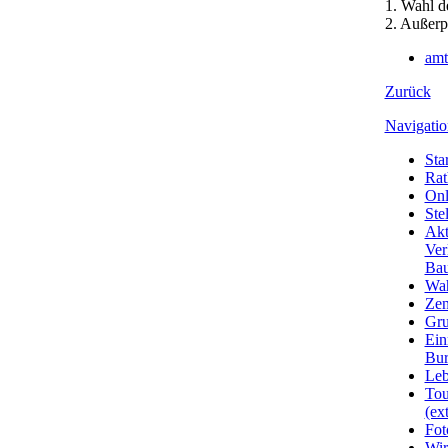
1. Wahl d
2. Außerp
amt
Zurück
Navigatio
Star
Rat
Onl
Ste
Akt
Ver
Bau
Wa
Zen
Gru
Ein
Bu
Leb
Tou
(ext
Fot
Wir