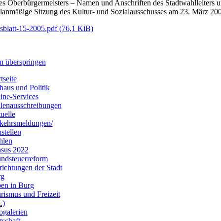
es Oberbürgermeisters – Namen und Anschriften des Stadtwahlleiters und
lanmäßige Sitzung des Kultur- und Sozialausschusses am 23. März 20
sblatt-15-2005.pdf
(76,1 KiB)
n überspringen
tseite
haus und Politik
ine-Services
llenausschreibungen
uelle
kehrsmeldungen/
stellen
hlen
sus 2022
ndsteuerreform
richtungen der Stadt
rg
en in Burg
rismus und Freizeit
.)
ogalerien
tschaft