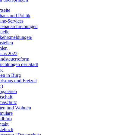
tseite
haus und Politik
ine-Services
llenausschreibungen
uelle
kehrsmeldungen/
stellen
hlen
sus 2022
ndsteuerreform
richtungen der Stadt
rg
en in Burg
rismus und Freizeit
.)
ogalerien
tschaft
maschutz
uen und Wohnen
mulare
dbüro
takt
tebuch
ressum / Datenschutz