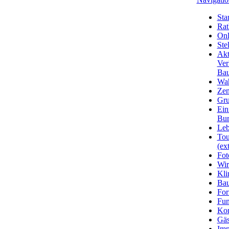
Star
Rat
Onl
Ste
Akt
Ver
Bau
Wa
Zen
Gru
Ein
Bu
Leb
Tou
(ext
Fot
Wir
Kli
Ba
For
Fun
Kon
Gäs
Imp