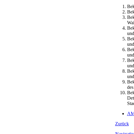
Bek
Bek
Bek
Wah
Bek
und
Bek
und
Bek
und
Bek
und
Bek
und
Bek
des
Bek
Det
Sta
AM
Zurück
Navigatio