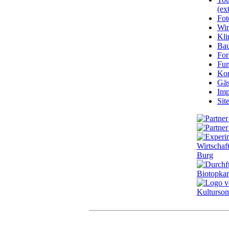
(ext
Fot
Wir
Kli
Ba
For
Fun
Kon
Gäs
Imp
Sit