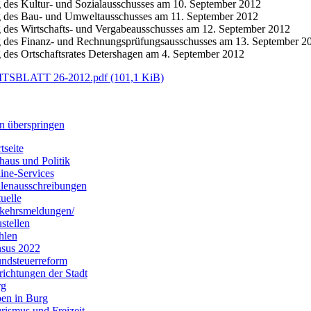
g des Kultur- und Sozialausschusses am 10. September 2012
g des Bau- und Umweltausschusses am 11. September 2012
g des Wirtschafts- und Vergabeausschusses am 12. September 2012
g des Finanz- und Rechnungsprüfungsausschusses am 13. September 2
g des Ortschaftsrates Detershagen am 4. September 2012
TSBLATT 26-2012.pdf
(101,1 KiB)
n überspringen
tseite
haus und Politik
ine-Services
llenausschreibungen
uelle
kehrsmeldungen/
stellen
hlen
sus 2022
ndsteuerreform
richtungen der Stadt
rg
en in Burg
rismus und Freizeit