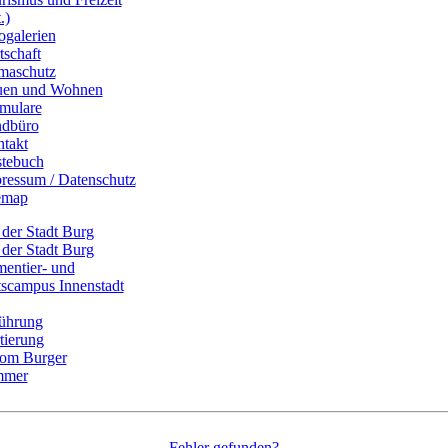
.)
ogalerien
tschaft
maschutz
uen und Wohnen
mulare
dbüro
takt
tebuch
ressum / Datenschutz
emap
Fehler gefunden?