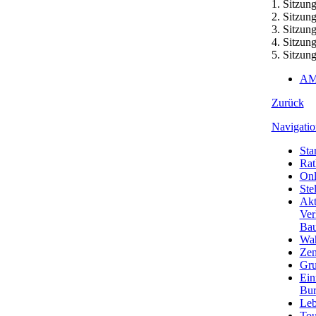
1. Sitzun
2. Sitzun
3. Sitzun
4. Sitzun
5. Sitzun
AM
Zurück
Navigatio
Star
Rat
Onl
Ste
Akt
Ver
Bau
Wa
Zen
Gru
Ein
Bu
Leb
Tou