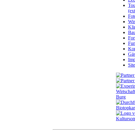
Tou
(ext
Fot
Wir
Kli
Ba
For
Fun
Kon
Gäs
Imp
Sit