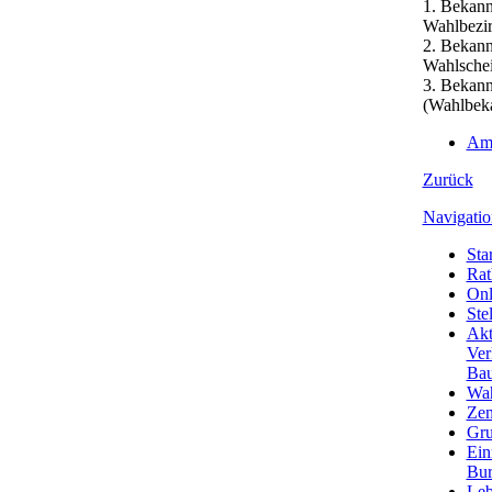
1. Bekann
Wahlbezir
2. Bekann
Wahlschei
3. Bekann
(Wahlbek
Amt
Zurück
Navigatio
Star
Rat
Onl
Ste
Akt
Ver
Bau
Wa
Zen
Gru
Ein
Bu
Leb