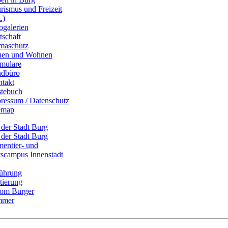
rismus und Freizeit
.)
ogalerien
tschaft
maschutz
uen und Wohnen
mulare
dbüro
takt
tebuch
ressum / Datenschutz
emap