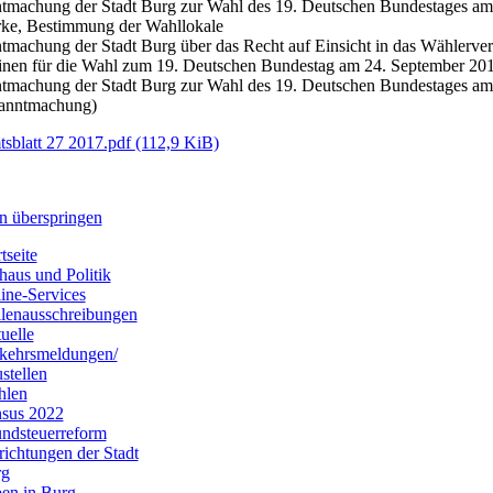
tmachung der Stadt Burg zur Wahl des 19. Deutschen Bundestages am 
ke, Bestimmung der Wahllokale
tmachung der Stadt Burg über das Recht auf Einsicht in das Wählerver
nen für die Wahl zum 19. Deutschen Bundestag am 24. September 20
tmachung der Stadt Burg zur Wahl des 19. Deutschen Bundestages am
anntmachung)
sblatt 27 2017.pdf
(112,9 KiB)
n überspringen
tseite
haus und Politik
ine-Services
llenausschreibungen
uelle
kehrsmeldungen/
stellen
hlen
sus 2022
ndsteuerreform
richtungen der Stadt
rg
en in Burg