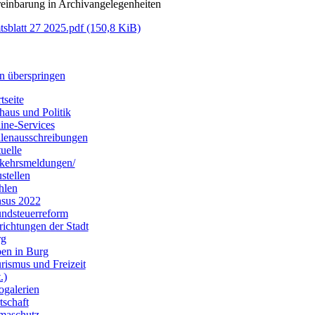
inbarung in Archivangelegenheiten
sblatt 27 2025.pdf
(150,8 KiB)
n überspringen
tseite
haus und Politik
ine-Services
llenausschreibungen
uelle
kehrsmeldungen/
stellen
hlen
sus 2022
ndsteuerreform
richtungen der Stadt
rg
en in Burg
rismus und Freizeit
.)
ogalerien
tschaft
maschutz