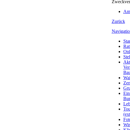
Zweckvere
Amt
Zurück
Navigatio
Star
Rat
Onl
Ste
Akt
Ver
Bau
Wa
Zen
Gru
Ein
Bu
Leb
Tou
(ext
Fot
Wir
Kli