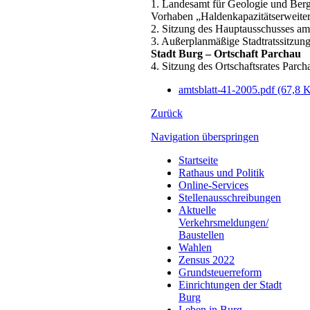
1. Landesamt für Geologie und Berg
Vorhaben „Haldenkapazitätserweite
2. Sitzung des Hauptausschusses a
3. Außerplanmäßige Stadtratssitzun
Stadt Burg – Ortschaft Parchau
4. Sitzung des Ortschaftsrates Parc
amtsblatt-41-2005.pdf
(67,8 
Zurück
Navigation überspringen
Startseite
Rathaus und Politik
Online-Services
Stellenausschreibungen
Aktuelle
Verkehrsmeldungen/
Baustellen
Wahlen
Zensus 2022
Grundsteuerreform
Einrichtungen der Stadt
Burg
Leben in Burg