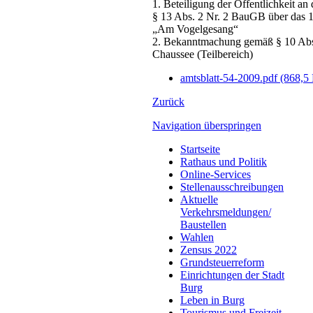
1. Beteiligung der Öffentlichkeit an
§ 13 Abs. 2 Nr. 2 BauGB über das 
„Am Vogelgesang“
2. Bekanntmachung gemäß § 10 Abs.
Chaussee (Teilbereich)
amtsblatt-54-2009.pdf
(868,5
Zurück
Navigation überspringen
Startseite
Rathaus und Politik
Online-Services
Stellenausschreibungen
Aktuelle
Verkehrsmeldungen/
Baustellen
Wahlen
Zensus 2022
Grundsteuerreform
Einrichtungen der Stadt
Burg
Leben in Burg
Tourismus und Freizeit