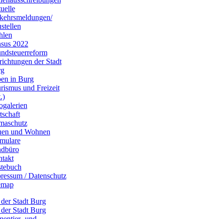
uelle
kehrsmeldungen/
stellen
hlen
sus 2022
ndsteuerreform
richtungen der Stadt
rg
en in Burg
rismus und Freizeit
.)
ogalerien
tschaft
maschutz
uen und Wohnen
mulare
dbüro
takt
tebuch
ressum / Datenschutz
emap