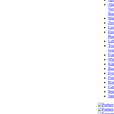
Akt
Ver
Bau
Wa
Zen
Gru
Ein
Bu
Leb
Tou
(ext
Fot
Wir
Kli
Ba
For
Fun
Kon
Gäs
Imp
Sit