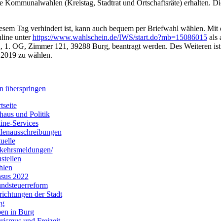
ie Kommunalwahlen (Kreistag, Stadtrat und Ortschaftsräte) erhalten. D
esem Tag verhindert ist, kann auch bequem per Briefwahl wählen. Mit
line unter
https://www.wahlschein.de/IWS/start.do?mb=15086015
als 
, 1. OG, Zimmer 121, 39288 Burg, beantragt werden. Des Weiteren ist 
 2019 zu wählen.
n überspringen
tseite
haus und Politik
ine-Services
llenausschreibungen
uelle
kehrsmeldungen/
stellen
hlen
sus 2022
ndsteuerreform
richtungen der Stadt
rg
en in Burg
rismus und Freizeit