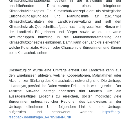
Klimaschutzmanagements besteht in der Erstellung und der
anschließenden Durchsetzung eines integrierten
Klimaschutzkonzeptes. Ein Klimaschutzkonzept dient als strategische
Entscheidungsgrundlage und Planungshilfe für zukünftige
Klimaschutzaktivitäten der Landkreisverwaltung und soll den
Klimaschutz als Querschnittsaufgabe nachhaltig verankern. Hierzu will
der Landkreis Bürgerinnen und Bürger sowie weitere relevante
Akteursgruppen frühzeitig in die Maßnahmenerarbeitung des
Klimaschutzkonzeptes einbinden. Damit kann der Landkreis erkennen,
welche Potenziale, Hürden oder Chancen die Bürgerinnen und Bürger
beim Klimaschutz sehen.
Diesbezüglich wurde eine Umfrage erstellt. Der Landkreis kann aus
den Ergebnissen ableiten, welche Kooperationen, Maßnahmen oder
Aktionen zur Stärkung des Klimaschutzes notwendig sind. Die Umfrage
ist anonym, persönliche Daten werden Dritten nicht weitergereicht. Der
zeitliche Aufwand beträgt höchstens fünf Minuten. Um ein
aussagekräftiges Ergebnis zu erreichen, sollten möglichst viele
BürgerInnen unterschiedlicher Regionen des Landkreises an der
Umfrage teilnehmen. Unter folgendem Link kann die Umfrage
aufgerufen und beantwortet werden:
https://easy-
feedback.de/umfrage/1647053/n4P0NK