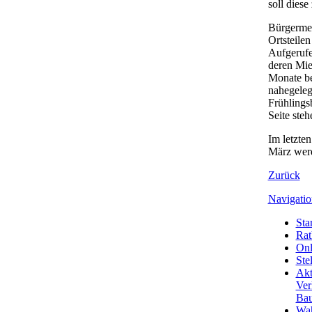
soll dies
Bürgermei
Ortsteilen
Aufgerufe
deren Mie
Monate be
nahegeleg
Frühlings
Seite ste
Im letzten
März werd
Zurück
Navigatio
Star
Rat
Onl
Ste
Akt
Ver
Bau
Wa