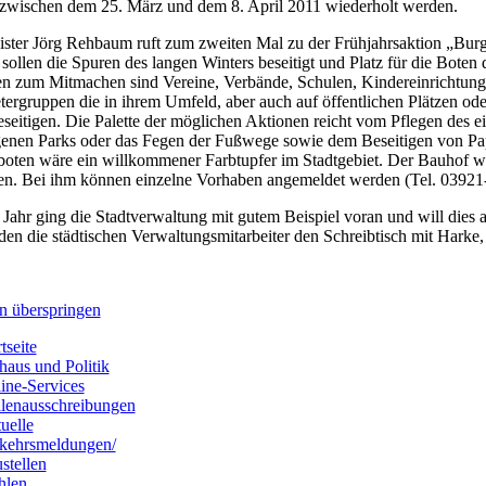
e zwischen dem 25. März und dem 8. April 2011 wiederholt werden.
ster Jörg Rehbaum ruft zum zweiten Mal zu der Frühjahrsaktion „Burg p
 sollen die Spuren des langen Winters beseitigt und Platz für die Boten
n zum Mitmachen sind Vereine, Verbände, Schulen, Kindereinrichtu
tergruppen die in ihrem Umfeld, aber auch auf öffentlichen Plätzen od
seitigen. Die Palette der möglichen Aktionen reicht vom Pflegen des 
enen Parks oder das Fegen der Fußwege sowie dem Beseitigen von Pap
boten wäre ein willkommener Farbtupfer im Stadtgebiet. Der Bauhof wir
hen. Bei ihm können einzelne Vorhaben angemeldet werden (Tel. 03921
 Jahr ging die Stadtverwaltung mit gutem Beispiel voran und will dies 
en die städtischen Verwaltungsmitarbeiter den Schreibtisch mit Harke
n überspringen
tseite
haus und Politik
ine-Services
llenausschreibungen
uelle
kehrsmeldungen/
stellen
hlen