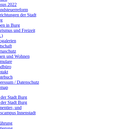
sus 2022
ndsteuerreform
richtungen der Stadt
rg
en in Burg
rismus und Freizeit
.)
ogalerien
tschaft
maschutz
uen und Wohnen
mulare
dbüro
takt
tebuch
ressum / Datenschutz
emap