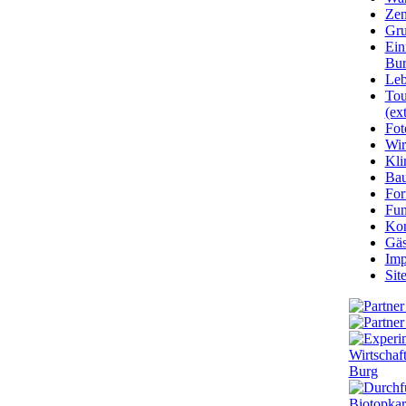
Zen
Gru
Ein
Bu
Leb
Tou
(ext
Fot
Wir
Kli
Ba
For
Fun
Kon
Gäs
Imp
Sit