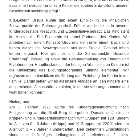
Bürgermeister Rehbaum: „Dies alles tun wir gern, weil uns bewusst ist,
dass eine Investition in unsere Kinder die spätere Entwicklung unserer
Gesellschaft nachhaltig prägt.“
Kita-Leiterin Ursula Rühle gab einen Einblick in die inhaltlichen
Schwerpunkte der Betreuungsarbeit. Früher wie heute ist in unserer
Kindertagesstätte Kreativität und Eigeninitiative gefragt. Das Kind steht
im Mittelpunkt. Die Erzieherin ist dabei Partnerin des Kindes. Wir
arbeiten nach einem Konzept `Groß und klein unter einem Dach` und
haben dieses mit Schwerpunkten aus dem Projekt `Gesund leben
lernen` ergänzt. Hier geht es um die Schwerpunkte `Gesunde
Ernährung`, Bewegung sowie die Gesunderhaltung von Kindern und
Erzieherinnen. Hauptbestandteil der heutigen Arbeit mit den Kindern ist
die Umsetzung des Bildungsprogramms `Bildung elementar`. Wir
ergänzen und unterstützen die Bildung und Erziehung der Kinder in der
Familie. Darum sehen wir es als unsere Aufgabe an, den Kindern eine
ansprechende Atmosphäre zu bieten, in der sie sich angenommen und
wohl fühlen können.“
Hintergrund:
Am 8. Februar 1971 wurde die Kindertageseinrichtung nach
Fertigstellung an die Stadt Burg übergeben. Damals umfasste die
Krippen- und Kindergartenkombination fünf Gruppen mit 120 Kindern
im Alter von 0 – 3 Jahren (Krippe) und 10 Gruppen mit 220 Kindern im
Alter von 3 – 7 Jahren (Kindergarten). Den getrennten Einrichtungen
stand ein fünfköpfiges Leitungsteam (2 Leiterinnen, 2 stellv.