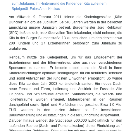
Am Mittwoch, 9. Februar 2011, feierte die Kindertagesstätte „Käte
Duncker“ ein großes Jubiläum. Seit 40 Jahren werden in der beliebten
Einrichtung unsere Jüngsten betreut. Bürgermeister Jörg Rehbaum
(SPD) ließ es sich, trotz übervollen Terminkalender, nicht nehmen, die
Kita in der Burger Blumenstraße 13 zu besuchen, um den derzeit etwa
200 Kindern und 27 Erzieherinnen persönlich zum Jubiläum zu
gratulieren.
Rehbaum nutzte die Gelegenheit, um für das Engagement der
Erzieherinnen und der Elternvertreter, aber auch der verschiedenen
Sponsoren zu danken. Er betonte dabei, dass die Stadt in ihren
Kindereinrichtungen optimale Bedingungen, für ein behütetes Betreuen
und somit Aufwachsen der jüngsten Einwohner, ermöglicht. So wurde
diese Kita ab dem Jahr 2003 kontinuierlich saniert. Ein neues Dach,
neue Fenster und Türen, Isolierung und Anstrich der Fassade. Alle
Gruppen- und Schlafräume erhielten Sonnenrollos, die Wasch- und
Toilettenräume wurden erneuert, Malerarbeiten in den Räumen
durchgeführt sowie Spiel- und Freiflächen neu gestaltet. Etwa 1,0 Mio.
EUR wurden in den letzten Jahren so für Investitionen,
Bauunterhaltung und Ausstattungen in dieser Einrichtung aufgewandt.
Darüber hinaus wendet die Stadt etwa 500.000 EUR jährlich für den
laufenden Betrieb (Sach- und Personalkosten) dieser Einrichtung auf.