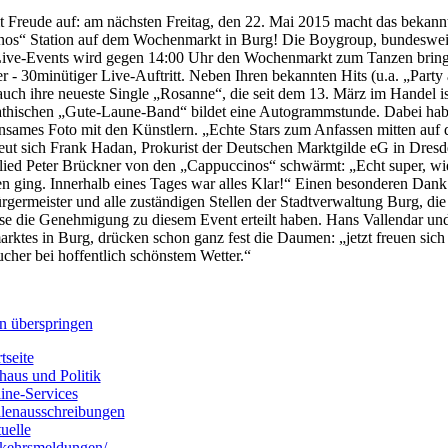
Freude auf: am nächsten Freitag, den 22. Mai 2015 macht das bekannt
os“ Station auf dem Wochenmarkt in Burg! Die Boygroup, bundesweit
Live-Events wird gegen 14:00 Uhr den Wochenmarkt zum Tanzen bringen.
er - 30minütiger Live-Auftritt. Neben Ihren bekannten Hits (u.a. „Part
 auch ihre neueste Single „Rosanne“, die seit dem 13. März im Handel i
thischen „Gute-Laune-Band“ bildet eine Autogrammstunde. Dabei hab
nsames Foto mit den Künstlern. „Echte Stars zum Anfassen mitten auf 
reut sich Frank Hadan, Prokurist der Deutschen Marktgilde eG in Dresd
ied Peter Brückner von den „Cappuccinos“ schwärmt: „Echt super, wie
en ging. Innerhalb eines Tages war alles Klar!“ Einen besonderen Dan
rgermeister und alle zuständigen Stellen der Stadtverwaltung Burg, die
se die Genehmigung zu diesem Event erteilt haben. Hans Vallendar und
ktes in Burg, drücken schon ganz fest die Daumen: „jetzt freuen sich 
cher bei hoffentlich schönstem Wetter.“
n überspringen
tseite
haus und Politik
ine-Services
llenausschreibungen
uelle
kehrsmeldungen/