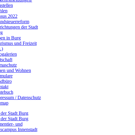
stellen
hlen
sus 2022
ndsteuerreform
richtungen der Stadt
rg
en in Burg
rismus und Freizeit
.)
ogalerien
tschaft
maschutz
uen und Wohnen
mulare
dbüro
takt
tebuch
ressum / Datenschutz
emap