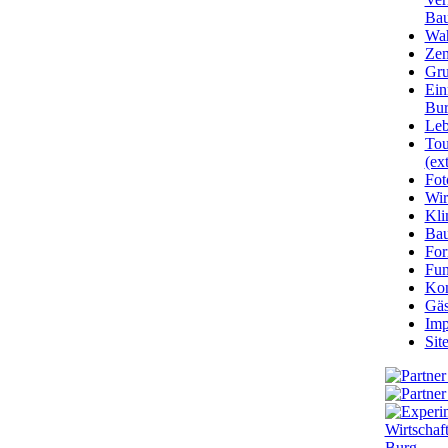
Bau
Wa
Zen
Gru
Ein
Bu
Leb
Tou
(ext
Fot
Wir
Kli
Ba
For
Fun
Kon
Gäs
Imp
Sit