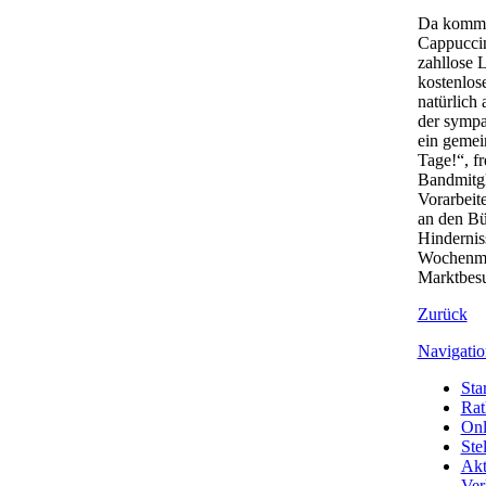
Da kommt 
Cappuccin
zahllose 
kostenlos
natürlich
der sympa
ein gemei
Tage!“, f
Bandmitgl
Vorarbeit
an den Bü
Hindernis
Wochenmar
Marktbesu
Zurück
Navigatio
Star
Rat
Onl
Ste
Akt
Ver