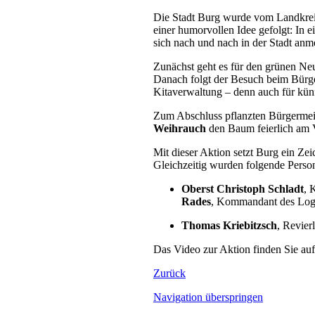
Die Stadt Burg wurde vom Landkrei
einer humorvollen Idee gefolgt: In 
sich nach und nach in der Stadt anm
Zunächst geht es für den grünen Ne
Danach folgt der Besuch beim Bürger
Kitaverwaltung – denn auch für künft
Zum Abschluss pflanzten Bürgermei
Weihrauch
den Baum feierlich am 
Mit dieser Aktion setzt Burg ein Ze
Gleichzeitig wurden folgende Person
Oberst Christoph Schladt
, 
Rades
, Kommandant des Logi
Thomas Kriebitzsch
, Revier
Das Video zur Aktion finden Sie au
Zurück
Navigation überspringen