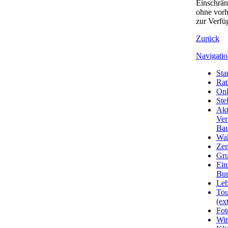
Einschrän
ohne vorh
zur Verfü
Zurück
Navigatio
Star
Rat
Onl
Ste
Akt
Ver
Bau
Wa
Zen
Gru
Ein
Bu
Leb
Tou
(ext
Fot
Wir