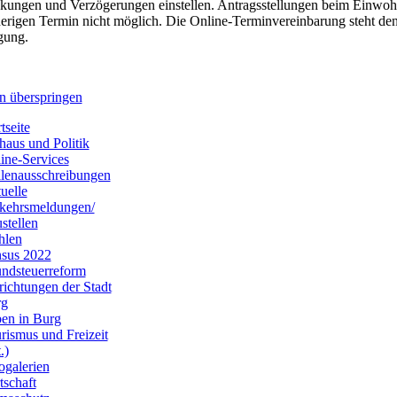
kungen und Verzögerungen einstellen. Antragsstellungen beim Einwoh
erigen Termin nicht möglich. Die Online-Terminvereinbarung steht de
gung.
n überspringen
tseite
haus und Politik
ine-Services
llenausschreibungen
uelle
kehrsmeldungen/
stellen
hlen
sus 2022
ndsteuerreform
richtungen der Stadt
rg
en in Burg
rismus und Freizeit
.)
ogalerien
tschaft