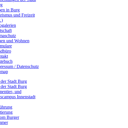
rg
en in Burg
rismus und Freizeit
.)
ogalerien
tschaft
maschutz
uen und Wohnen
mulare
dbüro
takt
tebuch
ressum / Datenschutz
emap