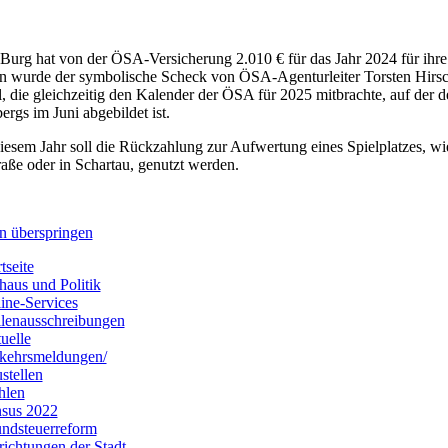
 Burg hat von der ÖSA-Versicherung 2.010 € für das Jahr 2024 für ihre
 wurde der symbolische Scheck von ÖSA-Agenturleiter Torsten Hirs
l, die gleichzeitig den Kalender der ÖSA für 2025 mitbrachte, auf der 
rgs im Juni abgebildet ist.
iesem Jahr soll die Rückzahlung zur Aufwertung eines Spielplatzes, wie 
raße oder in Schartau, genutzt werden.
n überspringen
tseite
haus und Politik
ine-Services
llenausschreibungen
uelle
kehrsmeldungen/
stellen
hlen
sus 2022
ndsteuerreform
richtungen der Stadt