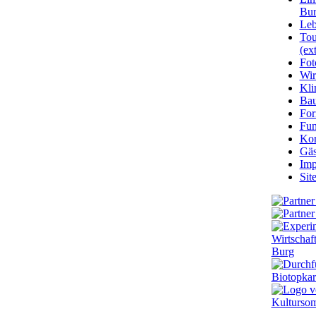
Bu
Leb
Tou
(ext
Fot
Wir
Kli
Ba
For
Fun
Kon
Gäs
Imp
Sit