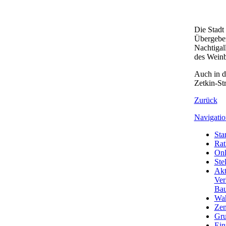
Die Stadt
Übergeben
Nachtigal
des Weinbe
Auch in d
Zetkin-St
Zurück
Navigatio
Star
Rat
Onl
Ste
Akt
Ver
Bau
Wa
Zen
Gru
Ein