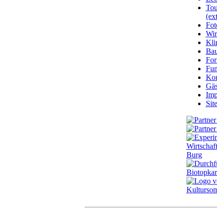
Tou
(ext
Fot
Wir
Kli
Ba
For
Fun
Kon
Gäs
Imp
Sit