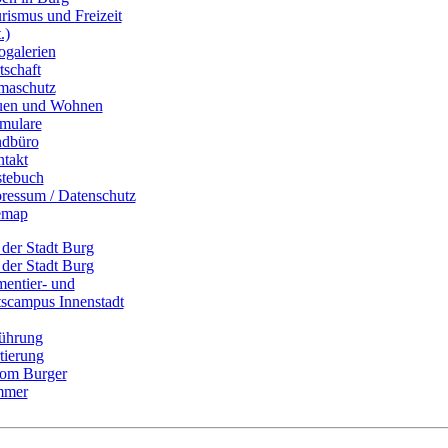
rismus und Freizeit
.)
ogalerien
tschaft
maschutz
uen und Wohnen
mulare
dbüro
takt
tebuch
ressum / Datenschutz
emap