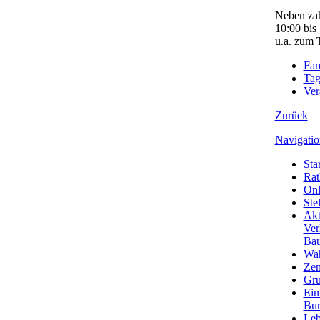
Neben zah
10:00 bis
u.a. zum 
Fam
Tag
Ver
Zurück
Navigatio
Star
Rat
Onl
Ste
Akt
Ver
Bau
Wa
Zen
Gru
Ein
Bu
Leb