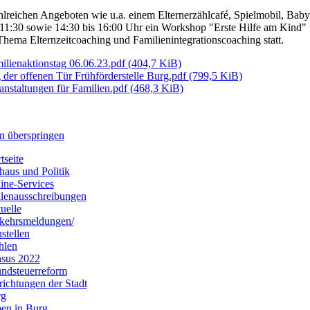
lreichen Angeboten wie u.a. einem Elternerzählcafé, Spielmobil, Bab
 11:30 sowie 14:30 bis 16:00 Uhr ein Workshop "Erste Hilfe am Kind" 
Thema Elternzeitcoaching und Familienintegrationscoaching statt.
ilienaktionstag 06.06.23.pdf
(404,7 KiB)
 der offenen Tür Frühförderstelle Burg.pdf
(799,5 KiB)
anstaltungen für Familien.pdf
(468,3 KiB)
n überspringen
tseite
haus und Politik
ine-Services
llenausschreibungen
uelle
kehrsmeldungen/
stellen
hlen
sus 2022
ndsteuerreform
richtungen der Stadt
rg
en in Burg