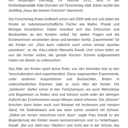
Am vergangen Dienstag, 14. Februar 2012, fand in der
Kindertagesstätte Käte Duncker ein Forschertag statt. Dabei wurde das
Zertifikat „Haus der kleinen Forscher“ überreicht.
Der Forschertag findet inoffiziell schon seit 2009 statt und soll dabei die
Kinder an naturwissenschaftliche Fächer wie Mathe, Physik und
Biologie heranführen. Dabei orientiert sich das Erforschen und
Beobachten an den Kindern selbst. Sie stellen Fragen und die
Erzieherinnen verarbeiten diese und bereiten hierfür „Experimente“ für
die Kinder vor. „Dies kann natürlich auch schon einmal spontan
passieren“, so die Kita-Leiterin Manuela Kiwatt. Und schon liefen an
uns die Kinder vorbei, die gerade frischen Schnee aufgesammelt
haben um diesen zu untersuchen.
Das Alter der Kinder spielt keine Rolle, von den Kleinsten bist zu den
Vorschulkindern wird experimentiert. Diese sogenannten Experimente,
unter anderem Ausprobieren und Beobachten, finden in
unterschiedlichen Räumen statt, je nach Alter der Kinder. Die
„Größeren“ dürfen schon in den Forscherraum, wo auch Mikroskope
und Bügeleisen zu finden sind und können somit unter der strengen
Aufsicht der Erzieherinnen neues Wissen selbst erlernen. Die „Kleinen“
forschen dann lieber noch zum Beispiel mit trockenem und nassem
Sand, mit Seifenblasen und wie oben schon erwähnt mit Schnee.
„Selbst wir lernen manchmal noch dazu“, sagte Frau Kiwatt zu der
Begeisterung der Kinder neues kennenzulernen und zu hinterfragen.
Kiwatt: „Bei uns steht das >Wollen< und nicht, wie in der Schule, das