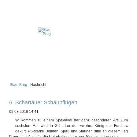
Stadt Burg
Nachricht
6. Schartauer Schaupflügen
09.03.2016 14:41
Willkommen zu einem Spektakel der ganz besonderen Art! Zum
sechsten Mal wird in Schartau der »wahre König der Furche«
gekürt. PS-starke Boliden, Spaß und Staunen sind an diesem Tag
Programm. Auch für die Unterhaltung unserer Jüngsten ist gesorgt.