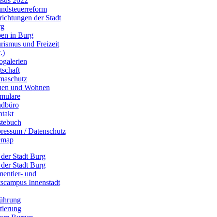
sus 2022
ndsteuerreform
richtungen der Stadt
rg
en in Burg
rismus und Freizeit
.)
ogalerien
tschaft
maschutz
uen und Wohnen
mulare
dbüro
takt
tebuch
ressum / Datenschutz
emap