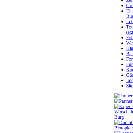
Zen
Gru
Ein
Bu
Leb
Tou
(ext
Fot
Wir
Kli
Ba
For
Fun
Kon
Gäs
Imp
Sit