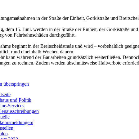
ltungsmaßnahmen in der Straße der Einheit, Gorkistraße und Breitschei
, dem 15. Juni, werden in der Straße der Einheit, der Gorkistraße und 
ng von Fahrbahnschäden durchgeführt.
hme beginnt in der Breitscheidstraße und wird – vorbehaltlich geeign
htlich rund eineinhalb Wochen dauern.
hr kann während der Bauarbeiten grundsätzlich weiterfließen. Dennoch
ngen zu rechnen. Zudem werden abschnittsweise Haltverbote erforderli
n überspringen
tseite
haus und Politik
ine-Services
llenausschreibungen
uelle
kehrsmeldungen/
stellen
hlen