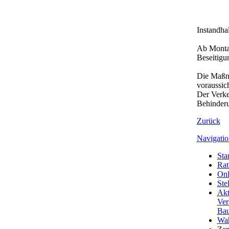
Instandha
Ab Montag
Beseitigu
Die Maßna
voraussic
Der Verke
Behinderu
Zurück
Navigatio
Star
Rat
Onl
Ste
Akt
Ver
Bau
Wa