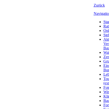
Zurück
Navigatio
Star
Rat
Onl
Ste
Akt
Ver
Bau
Wa
Zen
Gru
Ein
Bu
Leb
Tou
(ext
Fot
Wir
Kli
Ba
For