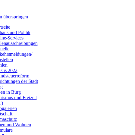
n überspringen
tseite
haus und Politik
ine-Services
llenausschreibungen
uelle
kehrsmeldungen/
stellen
hlen
sus 2022
ndsteuerreform
richtungen der Stadt
rg
en in Burg
rismus und Freizeit
.)
ogalerien
tschaft
maschutz
uen und Wohnen
mulare