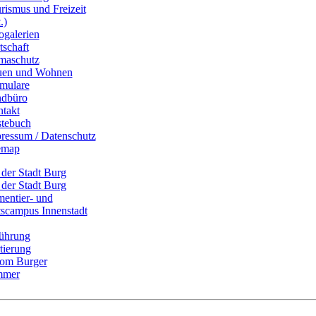
rismus und Freizeit
.)
ogalerien
tschaft
maschutz
uen und Wohnen
mulare
dbüro
takt
tebuch
ressum / Datenschutz
emap