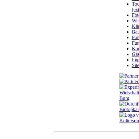
Tou
(ext
Fot
Wir
Kli
Ba
For
Fun
Kon
Gäs
Imp
Sit