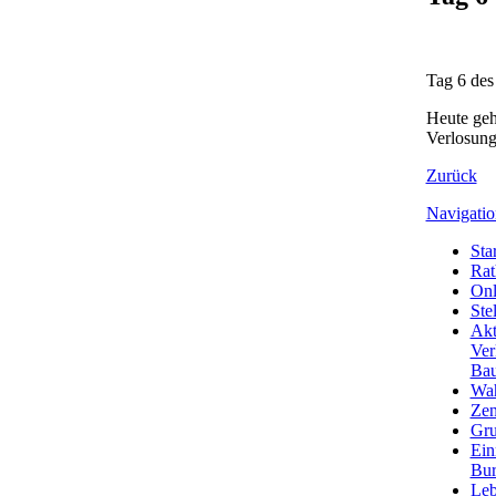
Tag 6 des
Heute geh
Verlosung
Zurück
Navigatio
Star
Rat
Onl
Ste
Akt
Ver
Bau
Wa
Zen
Gru
Ein
Bu
Leb