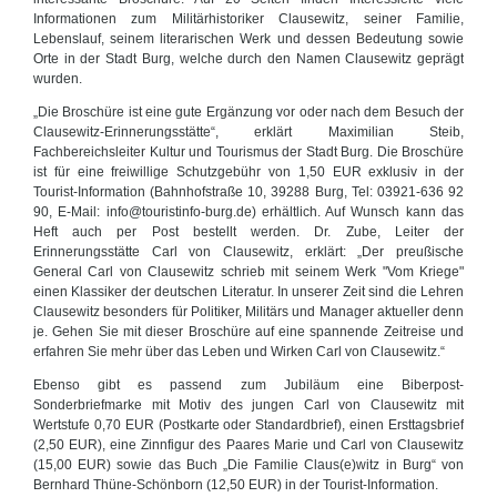
Informationen zum Militärhistoriker Clausewitz, seiner Familie,
Lebenslauf, seinem literarischen Werk und dessen Bedeutung sowie
Orte in der Stadt Burg, welche durch den Namen Clausewitz geprägt
wurden.
„Die Broschüre ist eine gute Ergänzung vor oder nach dem Besuch der
Clausewitz-Erinnerungsstätte“, erklärt Maximilian Steib,
Fachbereichsleiter Kultur und Tourismus der Stadt Burg. Die Broschüre
ist für eine freiwillige Schutzgebühr von 1,50 EUR exklusiv in der
Tourist-Information (Bahnhofstraße 10, 39288 Burg, Tel: 03921-636 92
90, E-Mail: info@touristinfo-burg.de) erhältlich. Auf Wunsch kann das
Heft auch per Post bestellt werden. Dr. Zube, Leiter der
Erinnerungsstätte Carl von Clausewitz, erklärt: „Der preußische
General Carl von Clausewitz schrieb mit seinem Werk "Vom Kriege"
einen Klassiker der deutschen Literatur. In unserer Zeit sind die Lehren
Clausewitz besonders für Politiker, Militärs und Manager aktueller denn
je. Gehen Sie mit dieser Broschüre auf eine spannende Zeitreise und
erfahren Sie mehr über das Leben und Wirken Carl von Clausewitz.“
Ebenso gibt es passend zum Jubiläum eine Biberpost-
Sonderbriefmarke mit Motiv des jungen Carl von Clausewitz mit
Wertstufe 0,70 EUR (Postkarte oder Standardbrief), einen Ersttagsbrief
(2,50 EUR), eine Zinnfigur des Paares Marie und Carl von Clausewitz
(15,00 EUR) sowie das Buch „Die Familie Claus(e)witz in Burg“ von
Bernhard Thüne-Schönborn (12,50 EUR) in der Tourist-Information.