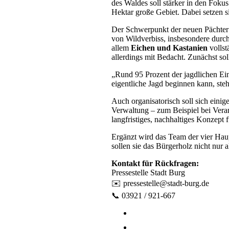
des Waldes soll stärker in den Fok
Hektar große Gebiet. Dabei setzen s
Der Schwerpunkt der neuen Pächter 
von Wildverbiss, insbesondere durch
allem
Eichen und Kastanien
vollst
allerdings mit Bedacht. Zunächst sol
„Rund 95 Prozent der jagdlichen Ein
eigentliche Jagd beginnen kann, ste
Auch organisatorisch soll sich eini
Verwaltung – zum Beispiel bei Veran
langfristiges, nachhaltiges Konzept
Ergänzt wird das Team der vier Hau
sollen sie das Bürgerholz nicht nur 
Kontakt für Rückfragen:
Pressestelle Stadt Burg
✉️
pressestelle@stadt-burg.de
📞 03921 / 921-667