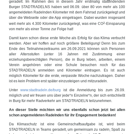
geradelt. Im Rahmen des in diesem Jahr erstmalig stattfindenden
Burger STADTRADELNS haben seit 06.09. über 80 von mehr als 100
angemeldeten Radelnden Kilometer mit dem Fahrrad zurückgelegt und
über die Webseite oder die App eingetragen. Dabei wurden insgesamt
2
weit mehr als 4.300 Kilometer zurückgelegt, was eine CO
-Einsparung
von mehr als einer Tonne zur Folge hat!
Damit kann schon diese erste Woche als Erfolg für das Klima verbucht
werden. Aber wir hoffen auf noch größere Beteiligung! Denn bis zum
Ende des Teilnahmezeitraums am 26.09.2021 können sich Personen
aller Altersstufen (unter 16 Jahren mit Zustimmung einer
erziehungsberechtigten Person), die in Burg leben, arbeiten, einem
Verein angehören oder eine Schule besuchen noch für das
STADTRADELN anmelden und Kilometer eintragen. Es ist auch
möglich Kilometer für die erste, verpasste Woche nachzutragen. Daher
ist es kein Problem erst später einzusteigen und mitzuradeln.
Unter
www.stadtradeln.de/burg
ist die Anmeldung bis zum 26.09.
möglich und wir freuen uns über jede*n Einzelne*n, der sich entschließt
in Burg für mehr Radverkehr am STADTRADELN teilzunehmen.
An dieser Stelle möchten wir uns ebenfalls schon jetzt bei allen
schon angemeldeten Radelnden für ihr Engagement bedanken!
Da Klimaschutz ist eine Gemeinschaftsaufgabe ist, wird beim
STADTRADELN in Teams geradelt, um gemeinsam zu radeln, Spaß zu