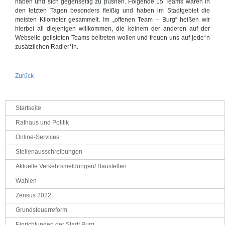
haben und sich gegenseitig zu pushen. Folgende 15 Teams waren in
den letzten Tagen besonders fleißig und haben im Stadtgebiet die
meisten Kilometer gesammelt. Im „offenen Team – Burg“ heißen wir
hierbei all diejenigen willkommen, die keinem der anderen auf der
Webseite gelisteten Teams beitreten wollen und freuen uns auf jede*n
zusätzlichen Radler*in.
Zurück
Navigation
Startseite
überspringen
Rathaus und Politik
Online-Services
Stellenausschreibungen
Aktuelle Verkehrsmeldungen/ Baustellen
Wahlen
Zensus 2022
Grundsteuerreform
Einrichtungen der Stadt Burg