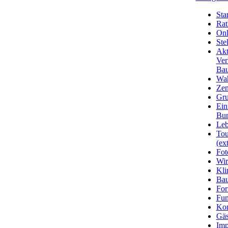
Star
Rat
Onl
Ste
Akt
Ver
Bau
Wa
Zen
Gru
Ein
Bu
Leb
Tou
(ext
Fot
Wir
Kli
Ba
For
Fun
Kon
Gäs
Imp