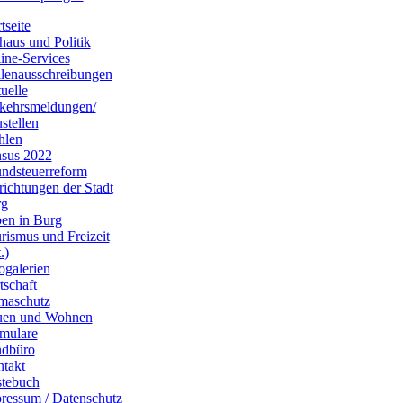
tseite
haus und Politik
ine-Services
llenausschreibungen
uelle
kehrsmeldungen/
stellen
hlen
sus 2022
ndsteuerreform
richtungen der Stadt
rg
en in Burg
rismus und Freizeit
.)
ogalerien
tschaft
maschutz
uen und Wohnen
mulare
dbüro
takt
tebuch
ressum / Datenschutz