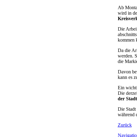
Ab Monta
wird in d
Kreisver
Die Arbei
abschnitt
kommen k
Da die Ar
werden. S
die Mark
Davon bet
kann es 
Ein wicht
Die derze
der Stad
Die Stadt
während d
Zurück
Navigatio