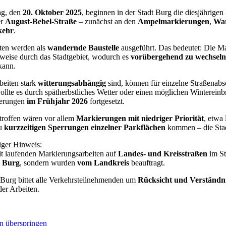
g, den
20. Oktober 2025
, beginnen in der Stadt Burg die diesjährigen
er
August-Bebel-Straße
– zunächst an den
Ampelmarkierungen
,
War
kehr
.
ten werden als
wandernde Baustelle
ausgeführt. Das bedeutet: Die Ma
sweise durch das Stadtgebiet, wodurch es
vorübergehend zu wechseln
ann.
beiten stark
witterungsabhängig
sind, können für einzelne Straßenabs
ollte es durch spätherbstliches Wetter oder einen möglichen Wintere
ierungen
im Frühjahr 2026
fortgesetzt.
roffen wären vor allem
Markierungen mit niedriger Priorität
, etwa
zu
kurzzeitigen Sperrungen einzelner Parkflächen
kommen – die Stadt
iger Hinweis:
it laufenden Markierungsarbeiten auf
Landes- und Kreisstraßen
im St
t Burg
, sondern wurden
vom Landkreis
beauftragt.
 Burg bittet alle Verkehrsteilnehmenden um
Rücksicht und Verständn
er Arbeiten.
n überspringen