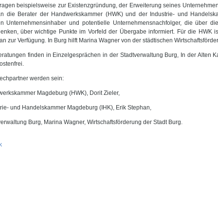
ragen beispielsweise zur Existenzgründung, der Erweiterung seines Unternehme
an die Berater der Handwerkskammer (HWK) und der Industrie- und Handel
n Unternehmensinhaber und potentielle Unternehmensnachfolger, die über d
enken, über wichtige Punkte im Vorfeld der Übergabe informiert. Für die HWK ist 
an zur Verfügung. In Burg hilft Marina Wagner von der städtischen Wirtschaftsför
eratungen finden in Einzelgesprächen in der Stadtverwaltung Burg, In der Alten K
ostenfrei.
echpartner werden sein:
erkskammer Magdeburg (HWK), Dorit Zieler,
trie- und Handelskammer Magdeburg (IHK), Erik Stephan,
verwaltung Burg, Marina Wagner, Wirtschaftsförderung der Stadt Burg.
k