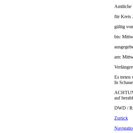
Amtlic
für Kreis
gültig vo
bis: Mitt
ausgegebe
am: Mittw
Verlänger
Es treten
In Schaue
ACHTUNG! 
auf herab
DWD / RZ
Zurück
Navigatio