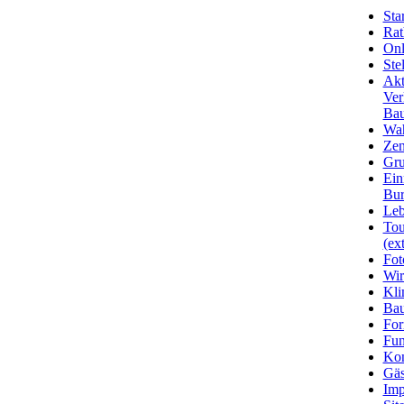
Star
Rat
Onl
Ste
Akt
Ver
Bau
Wa
Zen
Gru
Ein
Bu
Leb
Tou
(ext
Fot
Wir
Kli
Ba
For
Fun
Kon
Gäs
Imp