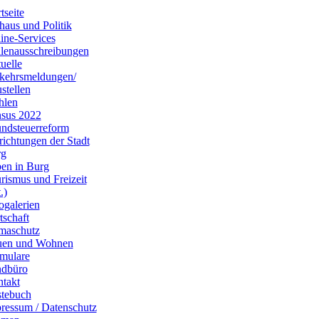
tseite
haus und Politik
ine-Services
llenausschreibungen
uelle
kehrsmeldungen/
stellen
hlen
sus 2022
ndsteuerreform
richtungen der Stadt
rg
en in Burg
rismus und Freizeit
.)
ogalerien
tschaft
maschutz
uen und Wohnen
mulare
dbüro
takt
tebuch
ressum / Datenschutz