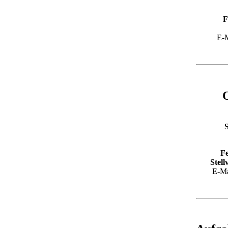
F
E-M
S
F
Stel
E-Ma