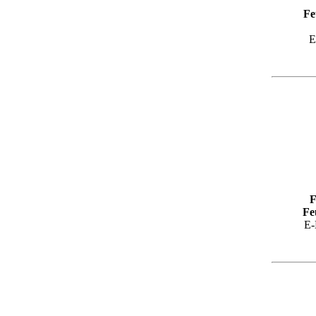
Fe
E
F
Fe
E-