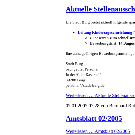
Aktuelle Stellenaussc
Die Stadt Burg bietet aktuell folgende sp
Leitung Kindertageseinrichtung
zu besetzen
zum schnellstm
Bewerbungsfrist:
14. Augus
Ihre aussagefähigen Bewerbungsunterlagen
Stadt Burg
Sachgebiet Personal
In der Alten Kaserne 2
39288 Burg
personal@stadt-burg.de
Weiterlesen …
Aktuelle Stellenauss
05.01.2005 07:28
von Bernhard Ru
Amtsblatt 02/2005
Weiterlesen …
Amtsblatt 02/2005